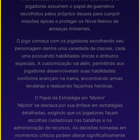
jogadores assumem o papel de guerreiros
escolhidos pelos próprios deuses para cumprir
missões épicas e proteger os Nove Reinos de
ameaças iminentes.
O jogo começa com os jogadores escolhendo seu
personagem dentre uma variedade de classes, cada
uma possuindo habilidades únicas e atributos
especiais. A customização vai além, permitindo aos
jogadores desenvolverem suas habilidades
conforme avançam na trama, encontrando armas
lendárias e realizando façanhas heróicas.
O Papel da Estratégia em 'Mjolnir'
'Mjolnir' se destaca por sua ênfase em estratégias
detalhadas, exigindo que os jogadores façam
escolhas cuidadosas nas batalhas e na
administração de recursos. As decisões tomadas em
momentos críticos podem alterar significativamente