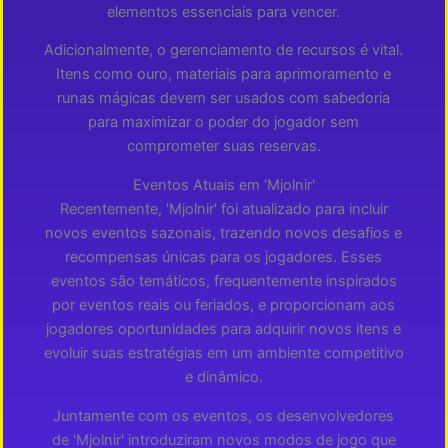
elementos essenciais para vencer.
Adicionalmente, o gerenciamento de recursos é vital.
Itens como ouro, materiais para aprimoramento e
runas mágicas devem ser usados com sabedoria
para maximizar o poder do jogador sem
comprometer suas reservas.
Eventos Atuais em 'Mjolnir'
Recentemente, 'Mjolnir' foi atualizado para incluir
novos eventos sazonais, trazendo novos desafios e
recompensas únicas para os jogadores. Esses
eventos são temáticos, frequentemente inspirados
por eventos reais ou feriados, e proporcionam aos
jogadores oportunidades para adquirir novos itens e
evoluir suas estratégias em um ambiente competitivo
e dinâmico.
Juntamente com os eventos, os desenvolvedores
de 'Mjolnir' introduziram novos modos de jogo que