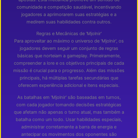
comunidade e competição saudável, incentivando
jogadores a aprimorarem suas estratégias e a
medirem suas habilidades contra outros.
Regras e Mecânicas de 'Mjolnir'
Para aproveitar ao máximo o universo de 'Mjolnir', os
jogadores devem seguir um conjunto de regras
básicas que norteiam a gameplay. Primeiramente,
compreender a lore e os objetivos principais de cada
missão é crucial para o progresso. Além das missões
principais, há múltiplas tarefas secundárias que
oferecem experiência adicional e itens especiais.
As batalhas em 'Mjolnir' são baseadas em turnos,
com cada jogador tomando decisões estratégicas
que afetam não apenas o turno atual, mas também a
batalha como um todo. Usar habilidades especiais,
administrar corretamente a barra de energia e
antecipar os movimentos dos oponentes são