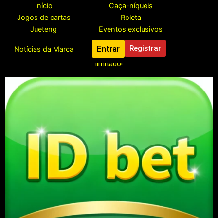
Pular
Início
Caça-níqueis
para
Jogos de cartas
Roleta
o
Jueteng
Eventos exclusivos
conteúdo
Entrar
Registrar
Notícias da Marca
Registre-se para reivindicar seu bônus grátis de R$888, tempo
limitado!