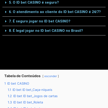
5. O ID bet CASINO é seguro?
6. O atendimento ao cliente do ID bet CASINO é 24/7?
7. É seguro jogar no ID bet CASINO?
8. É legal jogar no ID bet CASINO no Brasil?
Tabela de Conteúdos
esconder
1
ID bet CASINO
1.1
ID bet ID bet_Caça-níqueis
1.2
ID bet ID bet_Jogos de cartas
1.3
ID bet ID bet_Roleta