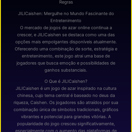
Regras
JILICaishen: Mergulhe no Mundo Fascinante do
Entretenimento
O mercado de jogos de azar online continua a
crescer, e JILICaishen se destaca como uma das
opções mais empolgantes disponíveis atualmente.
Oferecendo uma combinação de sorte, estratégia e
entretenimento, este jogo atrai uma base de
jogadores que busca emoção e possibilidades de
ganhos substanciais.
O Que é JILICaishen?
JILICaishen é um jogo de azar inspirado na cultura
chinesa, cujo tema central é baseado no deus da
riqueza, Caishen. Os jogadores são atraídos por sua
combinação única de símbolos tradicionais, gráficos
vibrantes e potencial para grandes vitórias. A
popularidade do jogo cresceu significativamente,
especialmente com o aumento das plataformas de