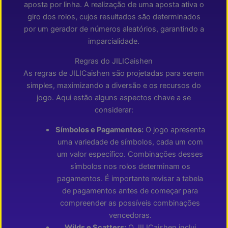
aposta por linha. A realização de uma aposta ativa o
giro dos rolos, cujos resultados são determinados
por um gerador de números aleatórios, garantindo a
imparcialidade.
Regras do JILICaishen
As regras de JILICaishen são projetadas para serem
simples, maximizando a diversão e os recursos do
jogo. Aqui estão alguns aspectos chave a se
considerar:
Símbolos e Pagamentos:
O jogo apresenta
uma variedade de símbolos, cada um com
um valor específico. Combinações desses
símbolos nos rolos determinam os
pagamentos. É importante revisar a tabela
de pagamentos antes de começar para
compreender as possíveis combinações
vencedoras.
Wilds e Scatters:
O JILICaishen inclui