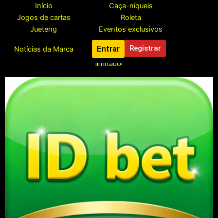
Pular
Início
Caça-níqueis
para
Jogos de cartas
Roleta
o
Jueteng
Eventos exclusivos
conteúdo
Entrar
Registrar
Notícias da Marca
Registre-se para reivindicar seu bônus grátis de R$888, tempo
limitado!