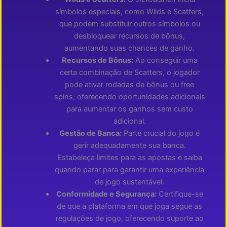
símbolos especiais, como Wilds e Scatters,
que podem substituir outros símbolos ou
desbloquear recursos de bônus,
aumentando suas chances de ganho.
Recursos de Bônus:
Ao conseguir uma
certa combinação de Scatters, o jogador
pode ativar rodadas de bônus ou free
spins, oferecendo oportunidades adicionais
para aumentar os ganhos sem custo
adicional.
Gestão de Banca:
Parte crucial do jogo é
gerir adequadamente sua banca.
Estabeleça limites para as apostas e saiba
quando parar para garantir uma experiência
de jogo sustentável.
Conformidade e Segurança:
Certifique-se
de que a plataforma em que joga segue as
regulações de jogo, oferecendo suporte ao