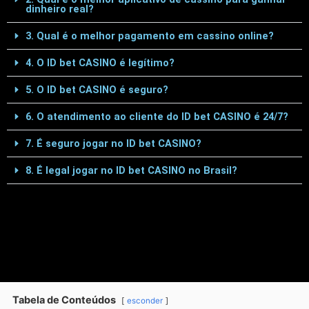
dinheiro real?
3. Qual é o melhor pagamento em cassino online?
4. O ID bet CASINO é legítimo?
5. O ID bet CASINO é seguro?
6. O atendimento ao cliente do ID bet CASINO é 24/7?
7. É seguro jogar no ID bet CASINO?
8. É legal jogar no ID bet CASINO no Brasil?
Tabela de Conteúdos
esconder