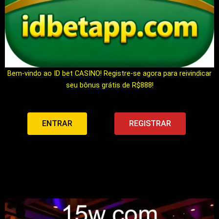
Bem-vindo ao ID bet CASINO! Registre-se agora para reivindicar
seu bônus grátis de R$888!
ENTRAR
REGISTRAR