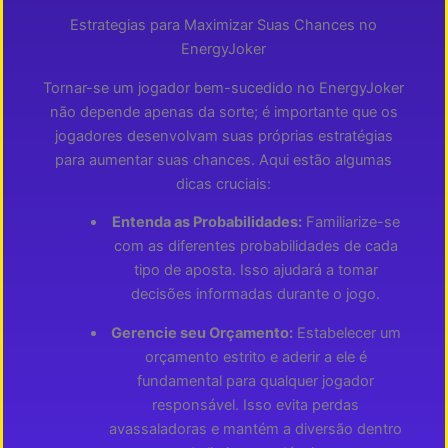
Estrategias para Maximizar Suas Chances no
EnergyJoker
Tornar-se um jogador bem-sucedido no EnergyJoker
não depende apenas da sorte; é importante que os
jogadores desenvolvam suas próprias estratégias
para aumentar suas chances. Aqui estão algumas
dicas cruciais:
Entenda as Probabilidades:
Familiarize-se
com as diferentes probabilidades de cada
tipo de aposta. Isso ajudará a tomar
decisões informadas durante o jogo.
Gerencie seu Orçamento:
Estabelecer um
orçamento estrito e aderir a ele é
fundamental para qualquer jogador
responsável. Isso evita perdas
avassaladoras e mantém a diversão dentro