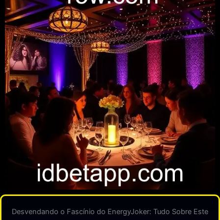
Desvendando o Fascínio do EnergyJoker: Tudo Sobre Este