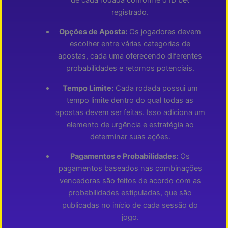
registrado.
Opções de Aposta:
Os jogadores devem
escolher entre várias categorias de
apostas, cada uma oferecendo diferentes
probabilidades e retornos potenciais.
Tempo Limite:
Cada rodada possui um
tempo limite dentro do qual todas as
apostas devem ser feitas. Isso adiciona um
elemento de urgência e estratégia ao
determinar suas ações.
Pagamentos e Probabilidades:
Os
pagamentos baseados nas combinações
vencedoras são feitos de acordo com as
probabilidades estipuladas, que são
publicadas no início de cada sessão do
jogo.