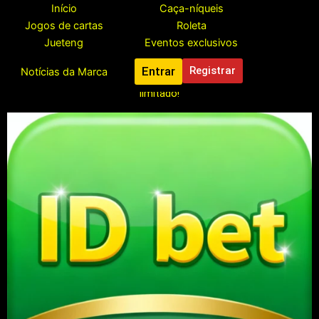
Pular
Início
Caça-níqueis
para
Jogos de cartas
Roleta
o
Jueteng
Eventos exclusivos
conteúdo
Entrar
Registrar
Notícias da Marca
Registre-se para reivindicar seu bônus grátis de R$888, tempo
limitado!