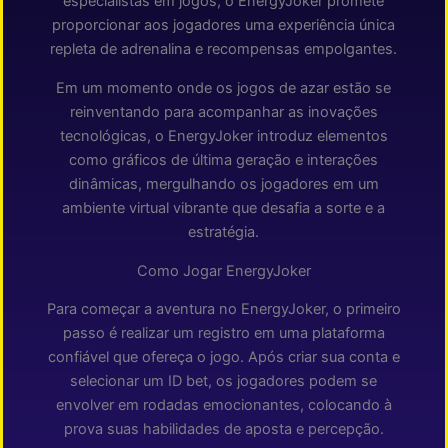
especialistas em jogos, o EnergyJoker promete
proporcionar aos jogadores uma experiência única
repleta de adrenalina e recompensas empolgantes.
Em um momento onde os jogos de azar estão se
reinventando para acompanhar as inovações
tecnológicas, o EnergyJoker introduz elementos
como gráficos de última geração e interações
dinâmicas, mergulhando os jogadores em um
ambiente virtual vibrante que desafia a sorte e a
estratégia.
Como Jogar EnergyJoker
Para começar a aventura no EnergyJoker, o primeiro
passo é realizar um registro em uma plataforma
confiável que ofereça o jogo. Após criar sua conta e
selecionar um ID bet, os jogadores podem se
envolver em rodadas emocionantes, colocando à
prova suas habilidades de aposta e percepção.