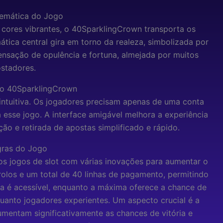
Temática do Jogo
cores vibrantes, o 40SparklingCrown transporta os
tica central gira em torno da realeza, simbolizada por
nsação de opulência e fortuna, almejada por muitos
stadores.
no 40SparklingCrown
intuitiva. Os jogadores precisam apenas de uma conta
esse jogo. A interface amigável melhora a experiência
ão e retirada de apostas simplificado e rápido.
gras do Jogo
os jogos de slot com várias inovações para aumentar o
rolos e um total de 40 linhas de pagamento, permitindo
a é acessível, enquanto a máxima oferece a chance de
quanto jogadores experientes. Um aspecto crucial é a
umentam significativamente as chances de vitória e