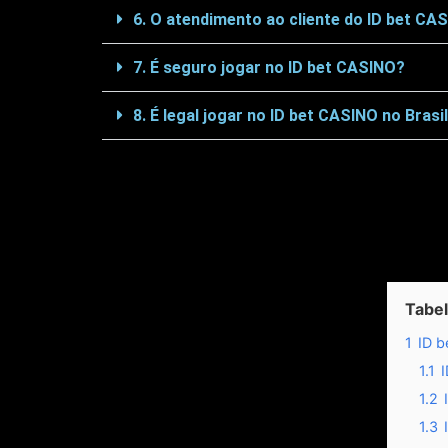
6. O atendimento ao cliente do ID bet CA
7. É seguro jogar no ID bet CASINO?
8. É legal jogar no ID bet CASINO no Brasi
Tabe
1
ID 
1.1
I
1.2
1.3