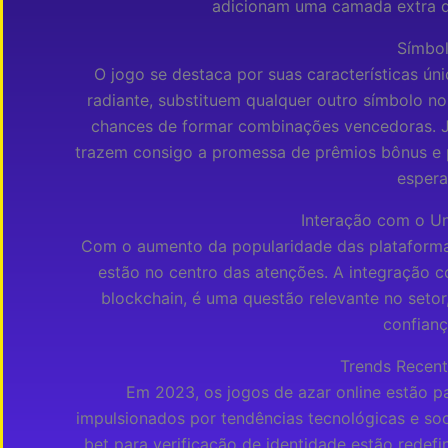
adicionam uma camada extra d
Símbol
O jogo se destaca por suas características ún
radiante, substituem qualquer outro símbolo no
chances de formar combinações vencedoras. Já
trazem consigo a promessa de prêmios bônus e
espera
Interação com o Un
Com o aumento da popularidade das plataforma
estão no centro das atenções. A integração c
blockchain, é uma questão relevante no seto
confianç
Trends Recent
Em 2023, os jogos de azar online estão p
impulsionados por tendências tecnológicas e soc
bet para verificação de identidade estão rede