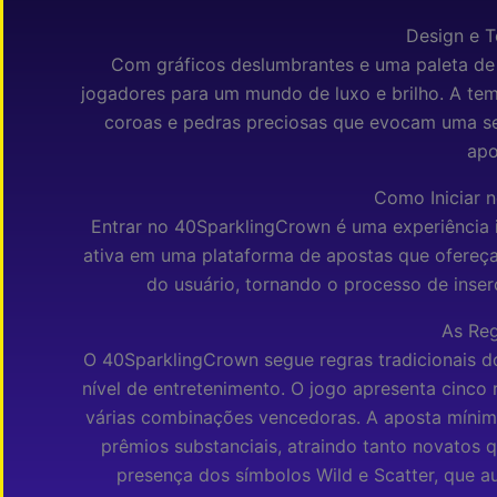
Design e 
Com gráficos deslumbrantes e uma paleta de 
jogadores para um mundo de luxo e brilho. A temá
coroas e pedras preciosas que evocam uma se
apo
Como Iniciar 
Entrar no 40SparklingCrown é uma experiência 
ativa em uma plataforma de apostas que ofereça 
do usuário, tornando o processo de inserç
As Re
O 40SparklingCrown segue regras tradicionais d
nível de entretenimento. O jogo apresenta cinco 
várias combinações vencedoras. A aposta mínim
prêmios substanciais, atraindo tanto novatos 
presença dos símbolos Wild e Scatter, que a