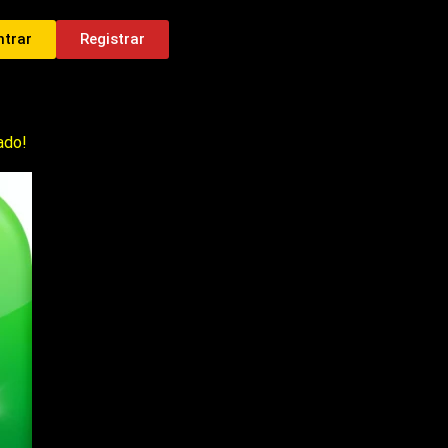
ntrar
Registrar
ado!