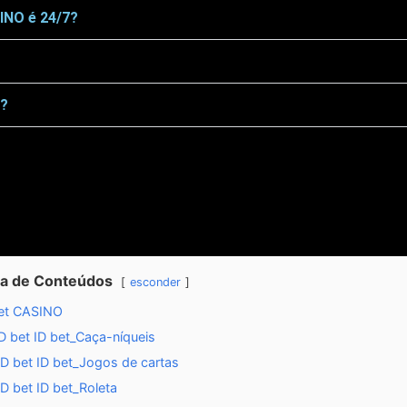
SINO é 24/7?
l?
la de Conteúdos
esconder
bet CASINO
D bet ID bet_Caça-níqueis
ID bet ID bet_Jogos de cartas
ID bet ID bet_Roleta