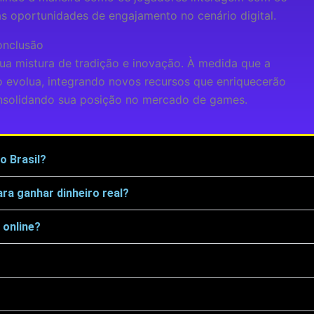
as oportunidades de engajamento no cenário digital.
nclusão
a mistura de tradição e inovação. À medida que a
 evolua, integrando novos recursos que enriquecerão
onsolidando sua posição no mercado de games.
no Brasil?
ara ganhar dinheiro real?
 online?