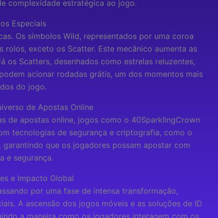
e complexidade estratégica ao jogo.
os Especiais
icas. Os símbolos Wild, representados por uma coroa
s rolos, exceto os Scatter. Este mecânico aumenta as
 os Scatters, desenhados como estrelas reluzentes,
 podem acionar rodadas grátis, um dos momentos mais
dos do jogo.
iverso de Apostas Online
s de apostas online, jogos como o 40SparklingCrown
om tecnologias de segurança e criptografia, como o
r, garantindo que os jogadores possam apostar com
a e segurança.
es e Impacto Global
assando por uma fase de intensa transformação,
iais. A ascensão dos jogos móveis e as soluções de ID
finindo a maneira como os jogadores interagem com os