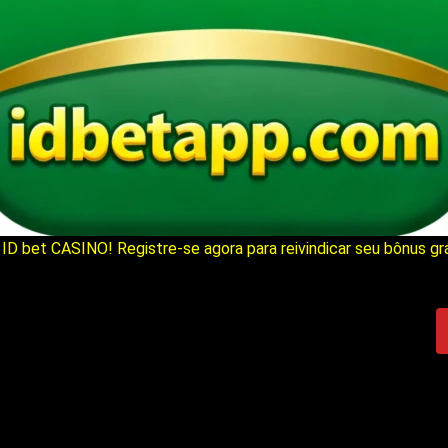
ID bet CASINO! Registre-se agora para reivindicar seu bônus gr